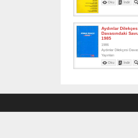
Oku
İndir
Aydınlar Dilekçes
Davasındaki Sav
1985
1986
Aydınlar Dilekçesi Dava
Yayınları
Oku
İndir