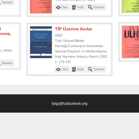
Tanıtım
Oku
İndir
Tanıtım
i
TİP Üzerine Anılar
unma,
2002
Türk Sosyal Bilimler
Derneği,Cumhuriyet Döneminde
sı, Adam
Siyasal Düşünce ve Modernleşme,
İmaj Yayınevi, Ankara, Kasım 2002,
s. 179-192
Tanıtım
Oku
İndir
Tanıtım
bilgi@halitcelenk.org