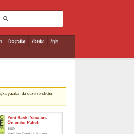
rı
Fotoğraflar
Videolar
Arşiv
aşka yazıları da düzenlendikten
Yeni Baskı Yasaları:
Önlemler Paketi
1980
Yeni Ülke Dergisi (10. sayı)