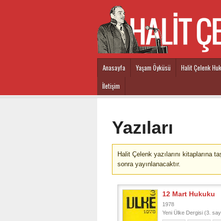
Ana içeriğe atla
Anasayfa
Yaşam Öyküsü
Halit Çelenk Hu
Main menu
İletişim
Yazıları
Halit Çelenk yazılarını kitaplarına 
sonra yayınlanacaktır.
12 Mart Hukuku
1978
Yeni Ülke Dergisi (3. say