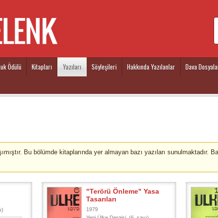
kuk Ödülü
Kitapları
Yazıları
Söyleşileri
Hakkında Yazılanlar
Dava Dosyala
taşımıştır. Bu bölümde kitaplarında yer almayan bazı yazıları sunulmaktadır. B
"Terörü Önleme" Yasa
Tasarıları
1979
ı)
Yeni Ülke Dergisi, (6. sayı)