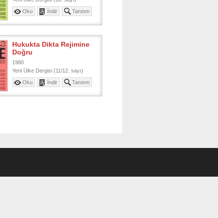
Oku
İndir
Tanıtım
Hukukta Dikta Rejimine
Doğru
1980
Yeni Ülke Dergisi (11/12. sayı)
Oku
İndir
Tanıtım