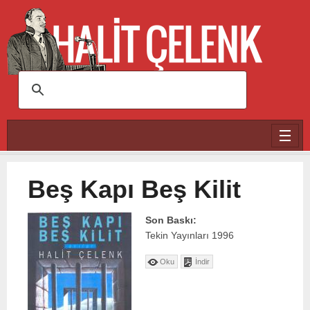
Ana içeriğe atla
Beş Kapı Beş Kilit
Son Baskı:
Tekin Yayınları
1996
Oku
İndir