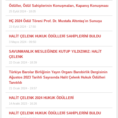
Ödüller, Ödül Sahiplerinin Konuşmaları, Kapanış Konuşması
25 Eylül 2024 - 18:05
HÇ 2024 Ödül Töreni Prof. Dr. Mustafa Altıntaş'ın Sunuşu
23 Eylül 2024 - 17:50
HALİT ÇELENK HUKUK ÖDÜLLERİ SAHİPLERİNİ BULDU
3 Mayıs 2024 - 09:50
SAVUNMANLIK MESLEĞİNDE KUTUP YILDIZIMIZ: HALİT
ÇELENK
22 Ocak 2024 - 18:39
Türkiye Barolar Birliğinin Yayın Organı Barobirlik Dergisinin
Ağustos 2023 Tarihli Sayısında Halit Çelenk Hukuk Ödülleri
Tanıtıldı
21 Ocak 2024 - 19:57
HALİT ÇELENK 2024 HUKUK ÖDÜLLERİ
14 Aralık 2023 - 16:26
HALİT ÇELENK HUKUK ÖDÜLLERİ SAHİPLERİNİ BULDU