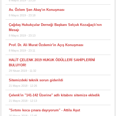
8 Mayıs 2019 - 23:25
Av. Özlem Şen Abay'ın Konuşması
8 Mayıs 2019 - 23:18
Çağdaş Hukukçular Derneği Başkanı Selçuk Kozağaçlı'nın
Mesajı
8 Mayıs 2019 - 23:13
Prof. Dr. Ali Murat Özdemir'in Açış Konuşması
8 Mayıs 2019 - 23:11
HALİT ÇELENK 2019 HUKUK ÖDÜLLERİ SAHİPLERİNİ
BULUYOR!
29 Nisan 2019 - 11:32
Sitemizdeki teknik sorun giderildi
21 Mayıs 2018 - 12:26
Çelenk'in "141-142 Üzerine" adlı kitabını sitemize ekledik
21 Mayıs 2018 - 12:13
"Sırtımı koca çınara dayıyorum" - Attila Aşut
20 Mayıs 2018 - 17:45