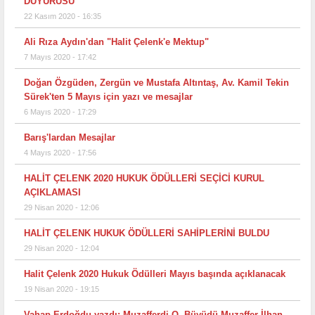
DUYURUSU
22 Kasım 2020 - 16:35
Ali Rıza Aydın'dan "Halit Çelenk'e Mektup"
7 Mayıs 2020 - 17:42
Doğan Özgüden, Zergün ve Mustafa Altıntaş, Av. Kamil Tekin
Sürek'ten 5 Mayıs için yazı ve mesajlar
6 Mayıs 2020 - 17:29
Barış'lardan Mesajlar
4 Mayıs 2020 - 17:56
HALİT ÇELENK 2020 HUKUK ÖDÜLLERİ SEÇİCİ KURUL
AÇIKLAMASI
29 Nisan 2020 - 12:06
HALİT ÇELENK HUKUK ÖDÜLLERİ SAHİPLERİNİ BULDU
29 Nisan 2020 - 12:04
Halit Çelenk 2020 Hukuk Ödülleri Mayıs başında açıklanacak
19 Nisan 2020 - 19:15
Vahap Erdoğdu yazdı: Muzafferdi O, Büyüdü Muzaffer İlhan