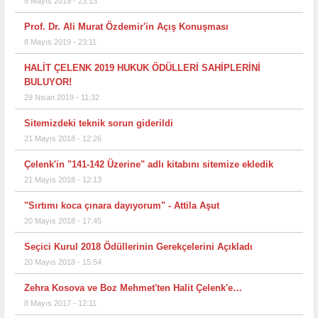
8 Mayıs 2019 - 23:13
Prof. Dr. Ali Murat Özdemir'in Açış Konuşması
8 Mayıs 2019 - 23:11
HALİT ÇELENK 2019 HUKUK ÖDÜLLERİ SAHİPLERİNİ
BULUYOR!
29 Nisan 2019 - 11:32
Sitemizdeki teknik sorun giderildi
21 Mayıs 2018 - 12:26
Çelenk'in "141-142 Üzerine" adlı kitabını sitemize ekledik
21 Mayıs 2018 - 12:13
"Sırtımı koca çınara dayıyorum" - Attila Aşut
20 Mayıs 2018 - 17:45
Seçici Kurul 2018 Ödüllerinin Gerekçelerini Açıkladı
20 Mayıs 2018 - 15:54
Zehra Kosova ve Boz Mehmet'ten Halit Çelenk'e…
8 Mayıs 2017 - 12:11